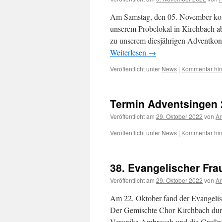
Am Samstag, den 05. November konn
unserem Probelokal in Kirchbach ab
zu unserem diesjährigen Adventkonz
Weiterlesen
→
Veröffentlicht unter
News
|
Kommentar hin
Termin Adventsingen 
Veröffentlicht am
29. Oktober 2022
von
A
Veröffentlicht unter
News
|
Kommentar hin
38. Evangelischer Fra
Veröffentlicht am
29. Oktober 2022
von
A
Am 22. Oktober fand der Evangelisc
Der Gemischte Chor Kirchbach durf
Veronika Ambrosch und die Grußwo