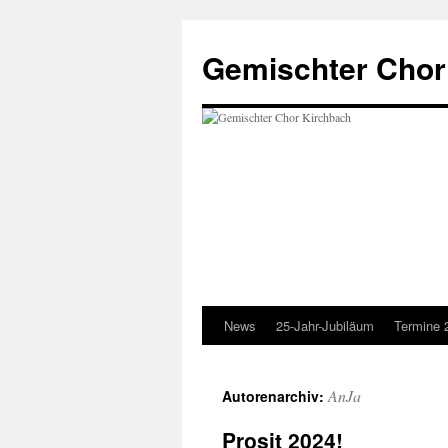
Zum
Inhalt
Gemischter Chor
springen
News
25-Jahr-Jubiläum
Termine 
AnJa
Autorenarchiv:
Prosit 2024!