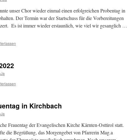
te unser Chor wieder einmal einen erfolgreichen Probentag in
halten. Der Termin war der Startschuss für die Vorbereitungen
ert. Es ist immer wieder erstaunlich, wie viel wir gesanglich …
terlassen
2022
nJa
terlassen
uentag in Kirchbach
nJa
he Frauentag der Evangelischen Kirche Kärnten-Osttirol statt.
te die Begrüßung, das Morgengebet von Pfarrerin Mag.a
rte der Ehrengäste musikalisch umrahmen. Nach unserem