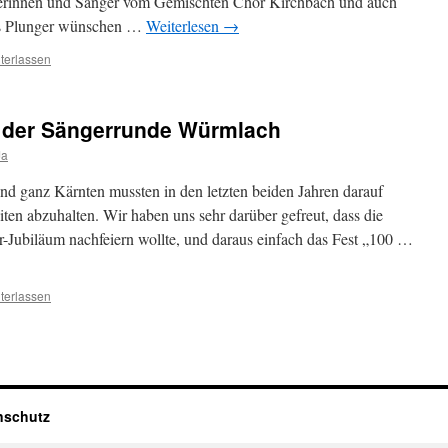
gerinnen und Sänger vom Gemischten Chor Kirchbach und auch
us Plunger wünschen …
Weiterlesen
→
terlassen
1 der Sängerrunde Würmlach
Ja
nd ganz Kärnten mussten in den letzten beiden Jahren darauf
eiten abzuhalten. Wir haben uns sehr darüber gefreut, dass die
-Jubiläum nachfeiern wollte, und daraus einfach das Fest „100 …
terlassen
nschutz