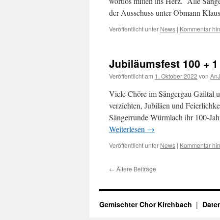
wortlos mitten ins Herz. Alle Sän
der Ausschuss unter Obmann Kla
Veröffentlicht unter
News
|
Kommentar hin
Jubiläumsfest 100 + 
Veröffentlicht am
1. Oktober 2022
von
An
Viele Chöre im Sängergau Gailtal u
verzichten, Jubiläen und Feierlichk
Sängerrunde Würmlach ihr 100-Jahr
Weiterlesen
→
Veröffentlicht unter
News
|
Kommentar hin
←
Ältere Beiträge
Gemischter Chor Kirchbach
Date