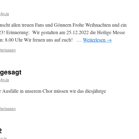
AnJa
scht allen treuen Fans und Gönnern Frohe Weihnachten und ein
23! Erinnerung: Wir gestalten am 25.12.2022 die Heilige Messe
inn: 8.00 Uhr Wir freuen uns auf euch! …
Weiterlesen
→
terlassen
bgesagt
AnJa
r Ausfälle in unserem Chor müssen wir das diesjährige
terlassen
2
AnJa