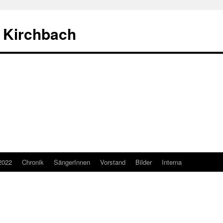
 Kirchbach
2022
Chronik
SängerInnen
Vorstand
Bilder
Interna