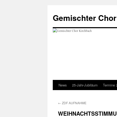
Zum
Inhalt
Gemischter Chor
springen
News
25-Jahr-Jubiläum
Termine 
←
ZDF AUFNAHME
WEIHNACHTSSTIMM