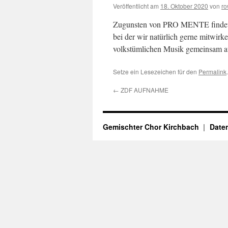
Veröffentlicht am
18. Oktober 2020
von
r
Zugunsten von PRO MENTE findet im
bei der wir natürlich gerne mitwirke
volkstümlichen Musik gemeinsam au
Setze ein Lesezeichen für den
Permalink
.
←
ZDF AUFNAHME
Gemischter Chor Kirchbach
Date