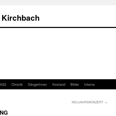
 Kirchbach
2022
Chronik
SängerInnen
Vorstand
Bilder
Interna
NEUJAHRSKONZERT
→
UNG