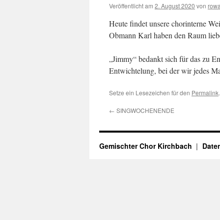
Veröffentlicht am
2. August 2020
von
row
Heute findet unsere chorinterne Wei
Obmann Karl haben den Raum liebevo
„Jimmy“ bedankt sich für das zu En
Entwichtelung, bei der wir jedes Ma
Setze ein Lesezeichen für den
Permalink
.
←
SINGWOCHENENDE
Gemischter Chor Kirchbach
Date