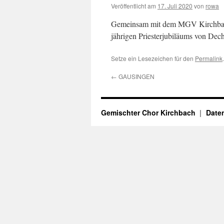
Veröffentlicht am
17. Juli 2020
von
rowa
Gemeinsam mit dem MGV Kirchbach 
jährigen Priesterjubiläums von Dech
Setze ein Lesezeichen für den
Permalink
.
←
GAUSINGEN
Gemischter Chor Kirchbach
Date