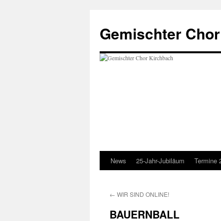
Zum
Inhalt
Gemischter Chor
springen
News
25-Jahr-Jubiläum
Termine 
←
WIR SIND ONLINE!
BAUERNBALL